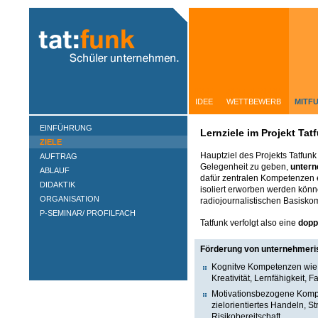
IDEE
WETTBEWERB
IDEE
WETTBEWERB
MITF
EINFÜHRUNG
Lernziele im Projekt Tat
ZIELE
Hauptziel des Projekts Tatfunk
AUFTRAG
Gelegenheit zu geben,
untern
ABLAUF
dafür zentralen Kompetenzen 
DIDAKTIK
isoliert erworben werden könne
ORGANISATION
radiojournalistischen Basisko
P-SEMINAR/ PROFILFACH
Tatfunk verfolgt also eine
dopp
Förderung von unternehmer
Kognitve Kompetenzen wie 
Kreativität, Lernfähigkei
Motivationsbezogene Kompe
zielorientiertes Handeln, S
Risikobereitschaft