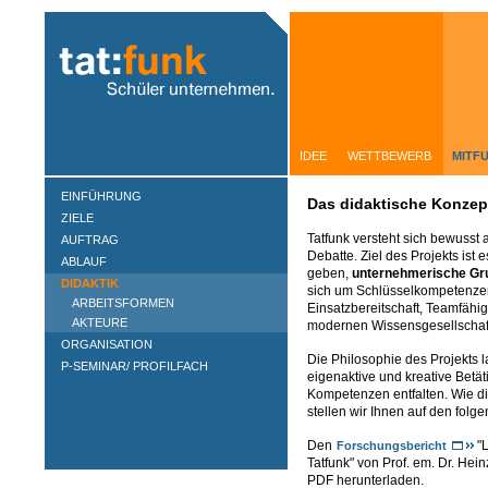
IDEE
WETTBEWERB
IDEE
WETTBEWERB
MITF
EINFÜHRUNG
Das didaktische Konzep
ZIELE
Tatfunk versteht sich bewusst a
AUFTRAG
Debatte. Ziel des Projekts ist
ABLAUF
geben,
unternehmerische G
DIDAKTIK
sich um Schlüsselkompetenzen
ARBEITSFORMEN
Einsatzbereitschaft, Teamfähig
AKTEURE
modernen Wissensgesellschaft 
ORGANISATION
Die Philosophie des Projekts l
P-SEMINAR/ PROFILFACH
eigenaktive und kreative Betä
Kompetenzen entfalten. Wie di
stellen wir Ihnen auf den folge
Den
"L
Forschungsbericht
Tatfunk" von Prof. em. Dr. He
PDF herunterladen.